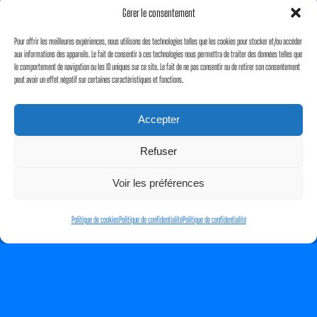
Gérer le consentement
Pour offrir les meilleures expériences, nous utilisons des technologies telles que les cookies pour stocker et/ou accéder
aux informations des appareils. Le fait de consentir à ces technologies nous permettra de traiter des données telles que
le comportement de navigation ou les ID uniques sur ce site. Le fait de ne pas consentir ou de retirer son consentement
peut avoir un effet négatif sur certaines caractéristiques et fonctions.
Accepter
Refuser
Voir les préférences
Politique de cookies
Politique de confidentialité
Politique de confidentialité
Proudly powered by
WordPress
Facebook
Twitter
WordPress