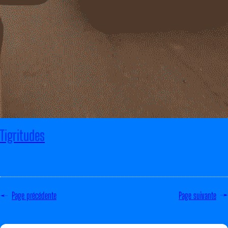
Tigritudes
←
Page précédente
Page suivante
→